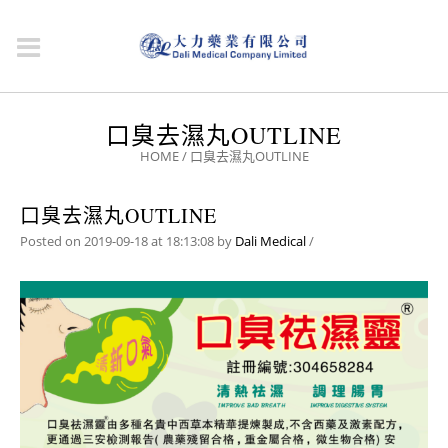
口臭去濕丸OUTLINE
HOME
/
口臭去濕丸OUTLINE
口臭去濕丸OUTLINE
Posted on 2019-09-18 at 18:13:08
by
Dali Medical
/