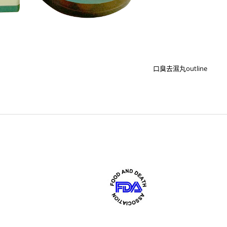
口臭去濕丸outline