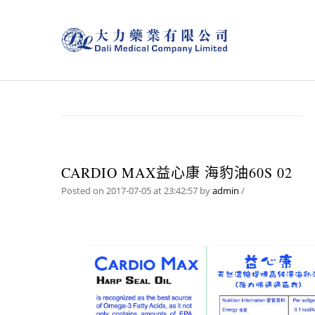
CARDIO MAX益心康 海豹油60S 02
Posted on 2017-07-05 at 23:42:57
by
admin
/