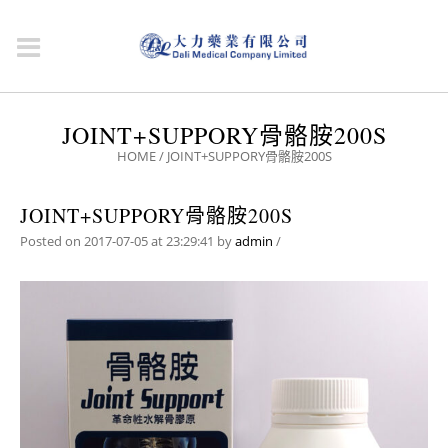
JOINT+SUPPORY骨骼胺200S
HOME
/
JOINT+SUPPORY骨骼胺200S
JOINT+SUPPORY骨骼胺200S
Posted on 2017-07-05 at 23:29:41
by
admin
/