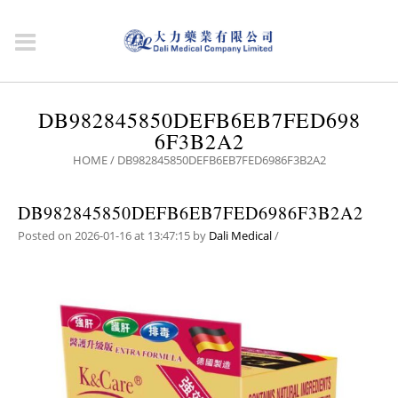
DB982845850DEFB6EB7FED698
6F3B2A2
HOME
/
DB982845850DEFB6EB7FED6986F3B2A2
DB982845850DEFB6EB7FED6986F3B2A2
Posted on 2026-01-16 at 13:47:15
by
Dali Medical
/