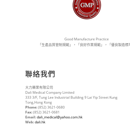
Good Manufacture Practice
「生產品質管制規範」，「良好作業規範」，「優良製造標
聯絡我們
大力藥業有限公司
Dali Medical Company Limited
333 3/F, Tung Lee Industrial Building 9 Lai Yip Street Kung
Tong,Hong Kong
Phone:
(852) 3621-0680
Fax:
(852) 3621-0681
Email:
dali_medical@yahoo.com.hk
Web:
dali.hk