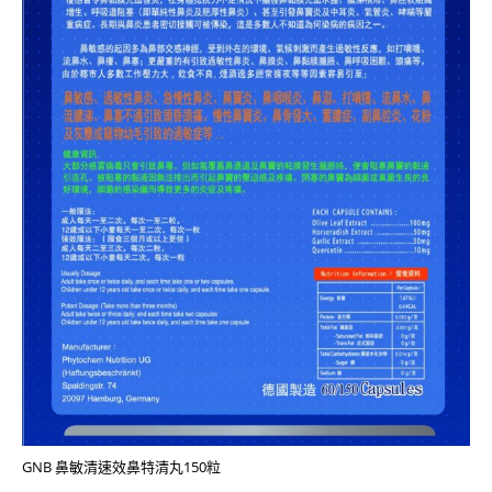
GNB 鼻敏清速效鼻特清丸150粒