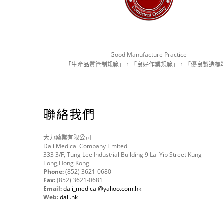
Good Manufacture Practice
「生產品質管制規範」，「良好作業規範」，「優良製造標
聯絡我們
大力藥業有限公司
Dali Medical Company Limited
333 3/F, Tung Lee Industrial Building 9 Lai Yip Street Kung
Tong,Hong Kong
Phone:
(852) 3621-0680
Fax:
(852) 3621-0681
Email:
dali_medical@yahoo.com.hk
Web:
dali.hk