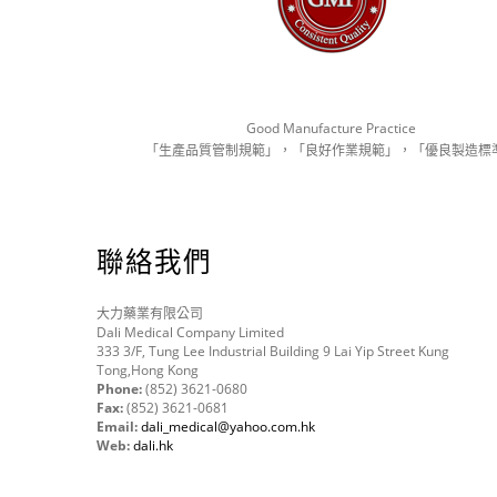
Good Manufacture Practice
「生產品質管制規範」，「良好作業規範」，「優良製造標
聯絡我們
大力藥業有限公司
Dali Medical Company Limited
333 3/F, Tung Lee Industrial Building 9 Lai Yip Street Kung
Tong,Hong Kong
Phone:
(852) 3621-0680
Fax:
(852) 3621-0681
Email:
dali_medical@yahoo.com.hk
Web:
dali.hk