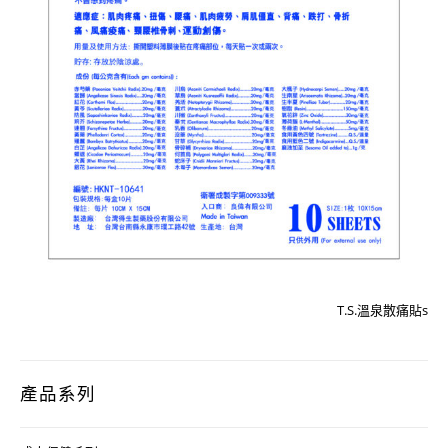
T.S.溫泉散痛貼s
產品系列