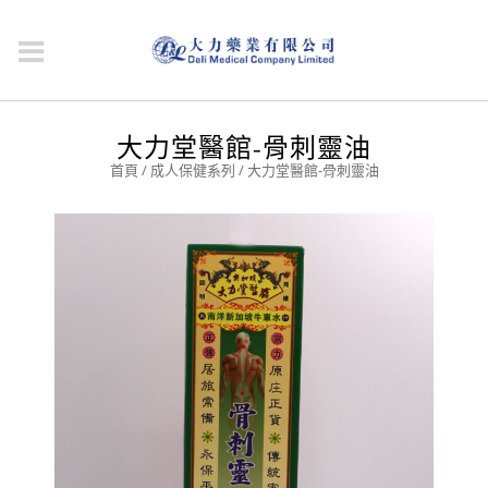
大力堂醫館-骨刺靈油
首頁
/
成人保健系列
/ 大力堂醫館-骨刺靈油