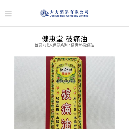
健惠堂-破痛油
首頁
/
成人保健系列
/ 健惠堂-破痛油