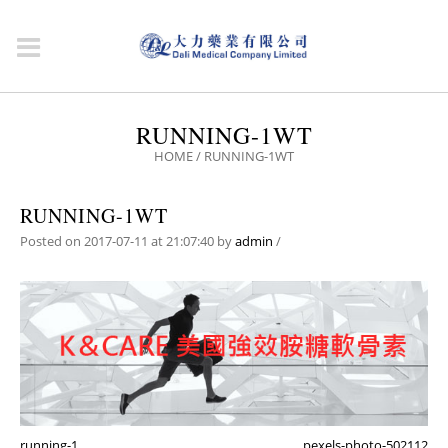
RUNNING-1WT
HOME
/
RUNNING-1WT
RUNNING-1WT
Posted on 2017-07-11 at 21:07:40
by
admin
/
running-1
pexels-photo-502112